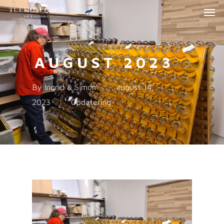
AUGUST 2023
By
Ingrid & Simon
august 14,
2023
Opdatering