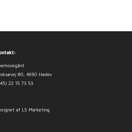
ontakt:
uemosegård
roksøvej 80, 4690 Haslev
+45) 22 15 73 53
esignet af LS Marketing