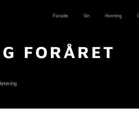
Forside
Vin
Honning
NG FORÅRET
atering